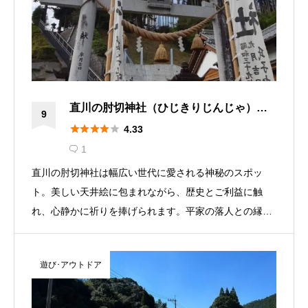
直川の肘切神社（ひじきりじんじゃ）｜
9
不思議なご利益と美しい天井絵が広がる





4.33
神秘の場所
1

直川の肘切神社は幅広い世代に愛される神秘のスポッ
ト。美しい天井絵に包まれながら、歴史とご利益に触
れ、心静かに祈りを捧げられます。平家の落人との縁も
感じる特別な場所。JR日豊本線直川駅から1分の好アク
セスで、オールシーズン訪れやすい。年に2度の「上直
遊び･アウトドア
見祭典」も見逃せません。神秘のエネルギーに包まれ、
美しい瞬間をお楽しみください。