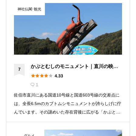
便利で、幅広い世代に愛されるオアシス。是非、四季
神社仏閣･観光
折々の癒やしを楽しんでください。
かぶとむしのモニュメント｜直川の映え
7
スポット





4.33
1

佐伯市直川にある国道10号線と国道603号線の交差点に
は、全長6.5mのカブトムシモニュメントが誇らしげに佇
んでいます。その謎めいた存在背後に広がる「かぶとむ
しの湯」と「かぶとむしふれあい館」の魅力、そしてな
ぜこの場所にカブトムシがいるのか、詳しくご紹介しま
グルメ