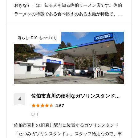
おきな）」は、知る人ぞ知る佐伯ラーメン店です。佐伯
ラーメンの特徴である食べ応えのある太麺が特徴で、豚
骨のしっかりしたスープでありながら、絶妙のバランス
のスープでほとんどの人が飲み干してます。 店主は朴訥
暮らし･DIY･ものづくり
ながらも優しい語り口で、ラーメンの説明をしてくれま
す。
佐伯市直川の便利なガソリンスタンド
4
「巽（たつみ）石油店」





4.67
1

佐伯市直川のJR直川駅前に位置するガソリンスタンド
「たつみガソリンスタンド」。スタッフ給油なので、車