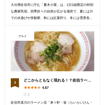
大分県佐伯市に佇む「夏木小屋」は、1日1組限定の特別
な農家民宿。四季折々の自然が広がる場所で、夏には川
での水遊びや蛍観察、秋には紅葉狩り、冬には雪景色を
楽しめます。自然体験ツアーも豊富で、初心者でも安心
して参加できます。都会の喧騒を離れ、ゆったりとした
グルメ
時間を過ごすなら、夏木小屋がおすすめ。
どこからともなく現れる！？佐伯ラーメ
3
ン「来々軒・翁（らいらいけん・おき





4.67
な）」
2

佐伯市直川のラーメン店「来々軒・翁（らいらいけん・