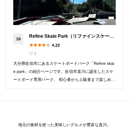
Refine Skate Park（リファインスケート
10
パーク）| 楽しさ広がる！スケートボード





4.22
を体験しよう
3

大分県佐伯市にあるスケートボードパーク「Refine skat
e park」の紹介ページです。佐伯市直川に誕生したスケ
ートボード専用パーク。 初心者から上級者まで楽しめる
コースが揃っており、優しいスタッフが丁寧に指導。親
子での体験も可能。レンタルスケボー完備で手ぶらで楽
しめます。女性スケーターも増加中。未経験者も大歓迎
で、気軽にお問い合わせや見学が可能です。
地元の食材を使った美味しいグルメが豊富な直川。