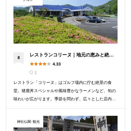
す
レストランコリーヌ｜地元の恵みと絶景
8
を味わう、ラーメンと自家製料理





4.33
1

レストラン「コリーヌ」はゴルフ場内に佇む絶景の食
堂。猪鹿丼スペシャルや風味豊かなラーメンなど、旬の
味わいが広がります。季節を問わず、広々とした店内か
らの眺望と地元食材にこだわった料理で心地よいひとと
きをお過ごしください。
神社仏閣･観光