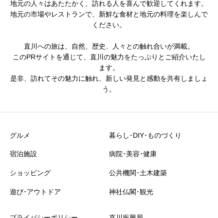
地元の人々はあたたかく、訪れる人を喜んで歓迎してくれます。
地元の市場やレストランで、新鮮な食材と地元の料理を楽しんで
ください。
直川への旅は、自然、歴史、人々との触れ合いが満載。
このPRサイトを通じて、直川の魅力をたっぷりとご紹介いたし
ます。
是非、訪れてその魅力に触れ、新しい発見と感動を共有しましょ
う。
グルメ
暮らし･DIY･ものづくり
宿泊施設
病院･美容･健康
ショッピング
公共機関･土木建築
遊び･アウトドア
神社仏閣･観光
プライバシーポリシー
直川振興局