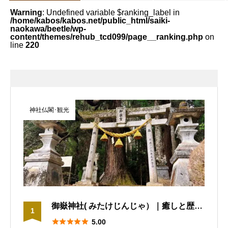
Warning
: Undefined variable $ranking_label in
/home/kabos/kabos.net/public_html/saiki-
naokawa/beetle/wp-
content/themes/rehub_tcd099/page__ranking.php
on
line
220
神社仏閣･観光
御嶽神社( みたけじんじゃ）｜癒しと歴史
1
の共演！御嶽神社のご神木で自然と景観





5.00