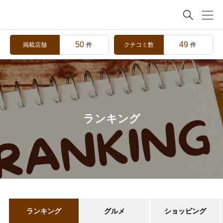

50
49
掲載店舗
クチコミ数
件
件
ランキング
ランキング
グルメ
ショッピング