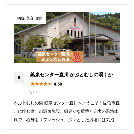
会話を重要視して、必要な物を仕入れています。
病院･美容･健康
鉱泉センター直川 かぶとむしの湯｜かぶ
6
とむしモニュメントから車で４分、佐伯





4.50
市直川の市民に親しまれる温浴施設
2

かぶとむしの湯 鉱泉センター直川へようこそ！佐伯市直
川に佇む癒しの温泉施設。緑豊かな環境と充実の温浴体
験で、心身をリフレッシュ。広々とした浴場には気泡湯
やジェットバス、季節を感じる冷泉風呂も。アクセスも