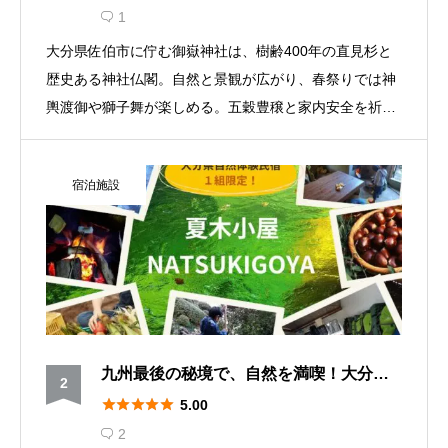
を満喫しよう
1

大分県佐伯市に佇む御嶽神社は、樹齢400年の直見杉と
歴史ある神社仏閣。自然と景観が広がり、春祭りでは神
輿渡御や獅子舞が楽しめる。五穀豊穣と家内安全を祈る
この神社で、心と体を癒してみませんか？
宿泊施設
九州最後の秘境で、自然を満喫！大分県
2
佐伯市「夏木小屋（なつきごや）」





5.00
2
