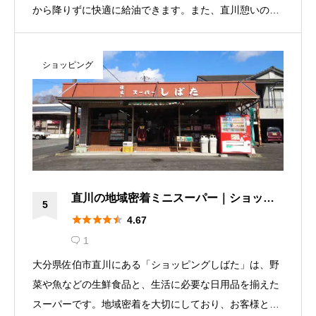
から降りずに快適に給油できます。また、直川憩いの森
公園や直川カントリー倶楽部などの観光スポットにも近
く、佐伯市内までいかなくても給油することができま
ショッピング
す。
直川の地域密着ミニスーパー｜ショッピ
5
ングしばた





4.67
1

大分県佐伯市直川にある「ショッピングしばた」は、野
菜や魚などの生鮮食品と、生活に必要な日用品を揃えた
スーパーです。地域密着を大切にしており、お客様との